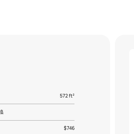
572 ft²
格
$746