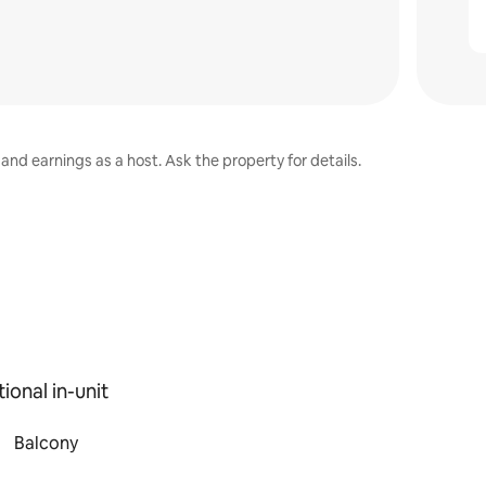
and earnings as a host. Ask the property for details.
ional in-unit
Balcony