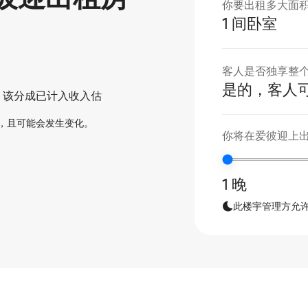
你要出租多大面
1 间卧室
客人是否独享整
是的，客人
。该分成已计入收入估
，且可能会发生变化。
你将在爱彼迎上
1 晚
此楼宇管理方允许你