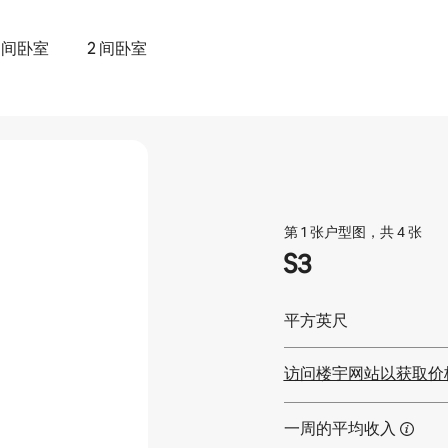
1 间卧室
2 间卧室
第 1 张户型图，共 4 张
S3
平方英尺
访问楼宇网站以获取价
一周的平均收入