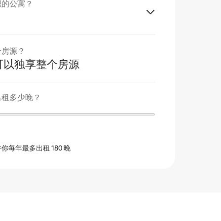
积的公寓？
个房源？
可以独享整个房源
出租多少晚？
每年最多出租 180 晚