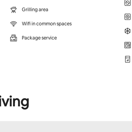
Grilling area
Wifi in common spaces
Package service
iving