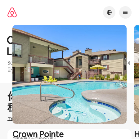
跳
至
内
容
Cascadia at Fairwood
Landing
Seattle Metro的爱彼迎友好型公寓楼，有1 间卧室和2 间
卧室等可订单元
1 / 17
显示 0 项中的 0 项
你可以赚取
$
0
在爱彼迎出
租房源
了解我们如何估算你的收入
Crown Pointe
H