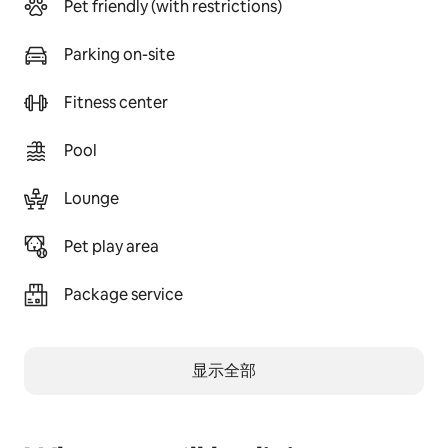
Pet friendly (with restrictions)
Parking on-site
Fitness center
Pool
Lounge
Pet play area
Package service
显示全部