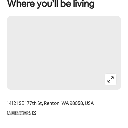
Where you’ll be living
14121 SE 177th St, Renton, WA 98058, USA
访问楼宇网站