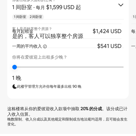
你要出租多大面积的公寓？
1 间卧室
·
$1,599 USD 起
每月
1 间卧室
2 间卧室
1
客人是否独享整个房源？
$1,424 USD
每月起租金
每
是的，客人可以独享整个房源
$541 USD
一周的平均收入
一
你将在爱彼迎上出租多少晚？
1 晚
此楼宇管理方允许你每年最多出租 90 晚
这栋楼将从你的爱彼迎收入款项中抽取
20%
的分成
。该分成已计
入收入估算。
晚数限制、收入分成以及其他规定和限制或当地法规均适用，且可能会发生
变化。