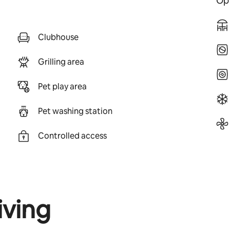
Opt
Clubhouse
Grilling area
Pet play area
Pet washing station
Controlled access
iving