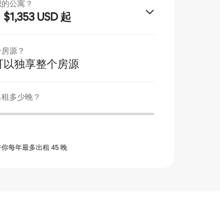
积的公寓？
$1,353 USD 起
月
个房源？
可以独享整个房源
出租多少晚？
你每年最多出租 45 晚