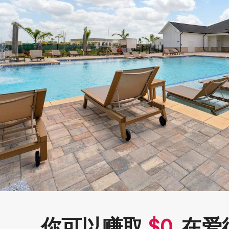
你可以赚取
$
0
在爱