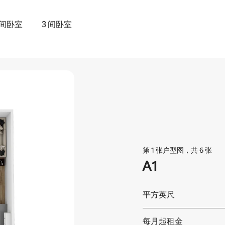
 间卧室
3 间卧室
第 1 张户型图，共 6 张
A1
平方英尺
每月起租金