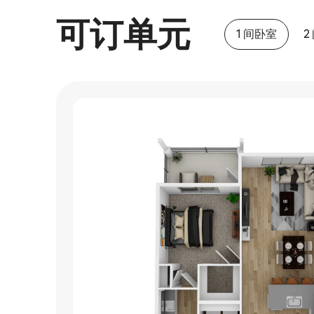
可订单元
1 间卧室
2