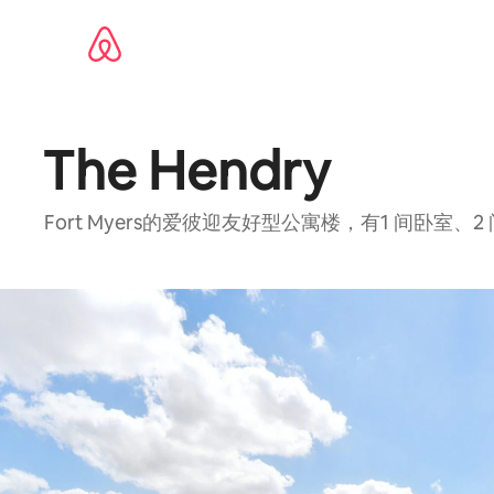
跳
至
内
容
The Hendry
Fort Myers的爱彼迎友好型公寓楼，有1 间卧室、