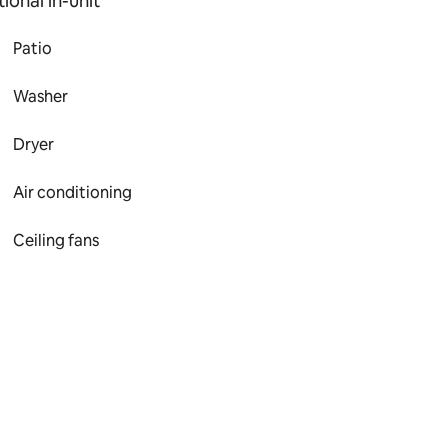
ional in-unit
Patio
Washer
Dryer
Air conditioning
Ceiling fans