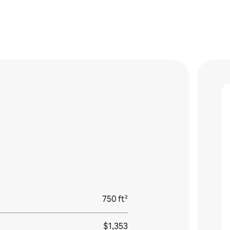
750 ft²
$1,353