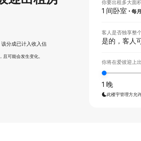
你要出租多大面
1 间卧室
·
每
客人是否独享整
是的，客人
。该分成已计入收入估
，且可能会发生变化。
你将在爱彼迎上
1 晚
此楼宇管理方允许