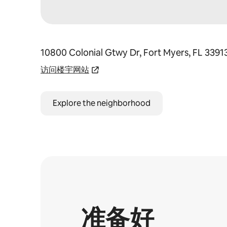
10800 Colonial Gtwy Dr, Fort Myers, FL 3391
访问楼宇网站
Explore the neighborhood
准备好