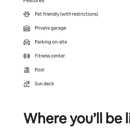
Features
Pet friendly (with restrictions)
Private garage
Parking on-site
Fitness center
Pool
Sun deck
Where you’ll be l