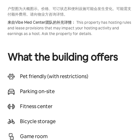
户型图为大概图示。价格、可订状态和便利设施可能会发生变化。可能需支
付额外费用。请向物业方咨询详情。
来自Vibe Med Center团队的补充详情：
This property has hosting rules
and lease provisions that may impact your hosting activity and
earnings as a host. Ask the property for details.
What the building offers
Pet friendly (with restrictions)
Parking on-site
Fitness center
Bicycle storage
Game room