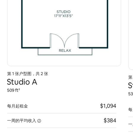
第 1 张户型图，共 2 张
第
Studio A
S
509 ft²
53
$1,094
每月起租金
每
$384
一周的平均收入
一