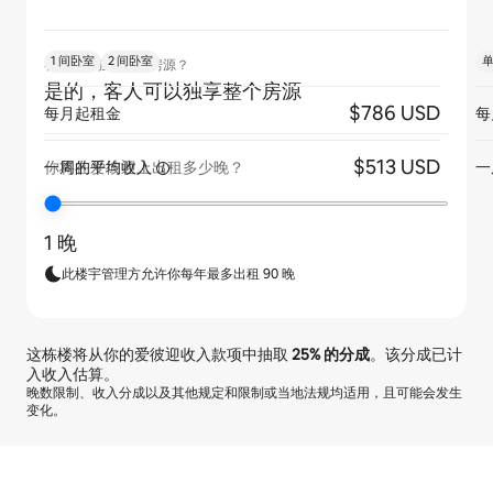
1 间卧室
2 间卧室
客人是否独享整个房源？
是的，客人可以独享整个房源
$786 USD
每月起租金
每
$513 USD
一周的平均收入
一
你将在爱彼迎上出租多少晚？
1 晚
此楼宇管理方允许你每年最多出租 90 晚
这栋楼将从你的爱彼迎收入款项中抽取
25%
的分成
。该分成已计
入收入估算。
晚数限制、收入分成以及其他规定和限制或当地法规均适用，且可能会发生
变化。
你的潜在收入为一个月 $527