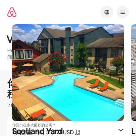
跳
至
内
容
Vibe Med Center
Houston Metro的爱彼迎友好型公寓楼，有单间公寓、1
间卧室和2 间卧室等可订单元
1 / 27
显示 0 项中的 0 项
你可以赚取
$
0
在爱彼迎出
租房源
了解我们如何估算你的收入
你要出租多大面积的公寓？
Scotland Yard
L
1 间卧室
·
$1,271 USD 起
每月