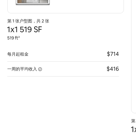
第 1 张户型图，共 2 张
1x1 519 SF
519 ft²
$714
每月起租金
$416
一周的平均收入
第
1