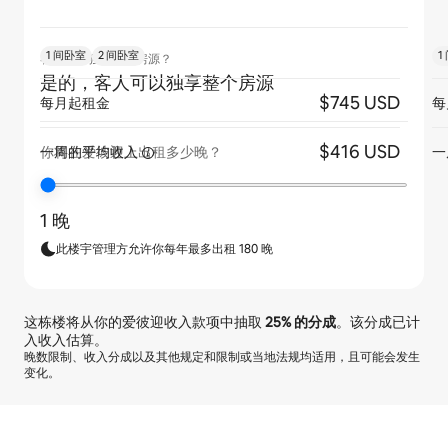
1 间卧室
2 间卧室
1
客人是否独享整个房源？
是的，客人可以独享整个房源
$745 USD
每月起租金
每
$416 USD
一周的平均收入
一
你将在爱彼迎上出租多少晚？
1 晚
此楼宇管理方允许你每年最多出租 180 晚
这栋楼将从你的爱彼迎收入款项中抽取
25%
的分成
。该分成已计
入收入估算。
晚数限制、收入分成以及其他规定和限制或当地法规均适用，且可能会发生
变化。
你的潜在收入为一个月 $416