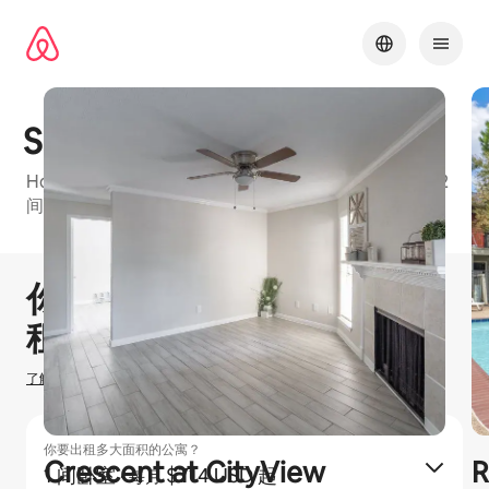
跳
至
内
容
Serena Forest
Houston Metro的爱彼迎友好型公寓楼，有1 间卧室和2
间卧室等可订单元
1 / 11
显示 0 项中的 0 项
你可以赚取
$
0
在爱彼迎出
租房源
了解我们如何估算你的收入
你要出租多大面积的公寓？
Crescent at CityView
R
1 间卧室
·
$714 USD 起
每月