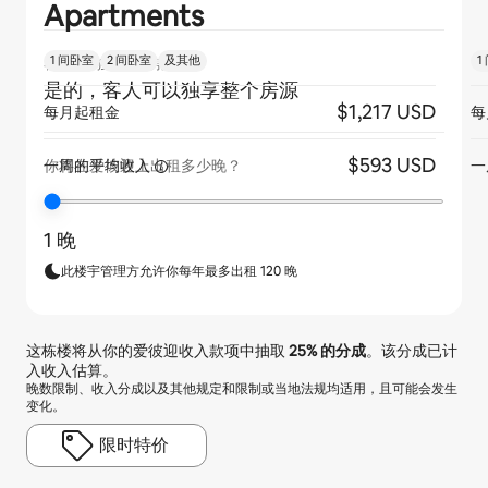
Apartments
1 间卧室
2 间卧室
及其他
1
客人是否独享整个房源？
是的，客人可以独享整个房源
$1,217 USD
每月起租金
每
$593 USD
一周的平均收入
一
你将在爱彼迎上出租多少晚？
1 晚
此楼宇管理方允许你每年最多出租 120 晚
这栋楼将从你的爱彼迎收入款项中抽取
25%
的分成
。该分成已计
入收入估算。
晚数限制、收入分成以及其他规定和限制或当地法规均适用，且可能会发生
变化。
限时特价