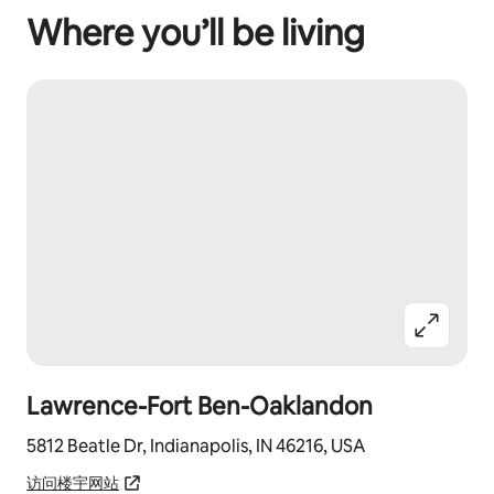
Where you’ll be living
Lawrence-Fort Ben-Oaklandon
5812 Beatle Dr, Indianapolis, IN 46216, USA
访问楼宇网站