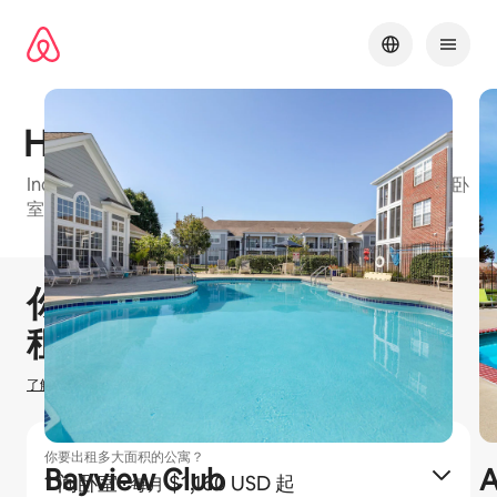
跳
至
内
容
Harrison Place
Indianapolis的爱彼迎友好型公寓楼，有1 间卧室、2 间卧
室和3 间卧室等可订单元
1 / 29
显示 0 项中的 0 项
你可以赚取
$
0
在爱彼迎出
租房源
了解我们如何估算你的收入
你要出租多大面积的公寓？
Bayview Club
A
1 间卧室
·
$1,160 USD 起
每月