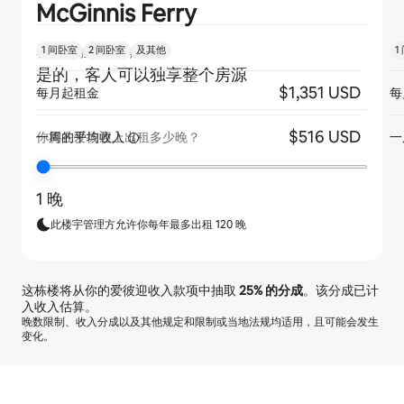
McGinnis Ferry
1 间卧室
2 间卧室
及其他
1
客人是否独享整个房源？
是的，客人可以独享整个房源
$1,351 USD
每月起租金
每
$516 USD
一周的平均收入
一
你将在爱彼迎上出租多少晚？
1 晚
此楼宇管理方允许你每年最多出租 120 晚
这栋楼将从你的爱彼迎收入款项中抽取
25%
的分成
。该分成已计
入收入估算。
晚数限制、收入分成以及其他规定和限制或当地法规均适用，且可能会发生
变化。
你的潜在收入为一个月 $852