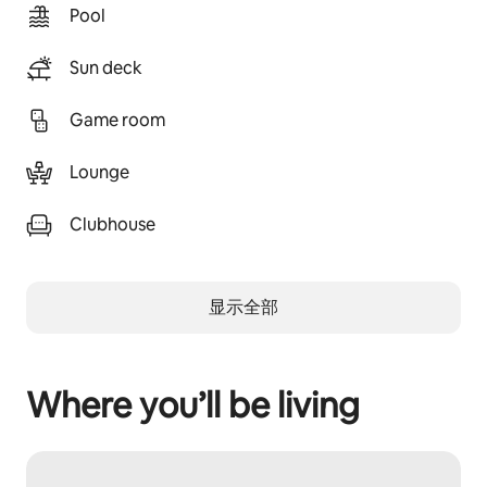
Pool
Sun deck
Game room
Lounge
Clubhouse
显示全部
Where you’ll be living