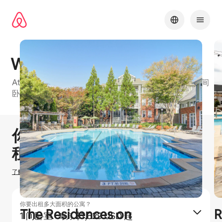
跳
至
内
容
Waterstone at Big Creek
Atlanta Metro的爱彼迎友好型公寓楼，有1 间卧室、2 间
卧室和3 间卧室等可订单元
1 / 28
显示 0 项中的 0 项
你可以赚取
$
0
在爱彼迎出
租房源
了解我们如何估算你的收入
你要出租多大面积的公寓？
The Residences on
R
1 间卧室
·
$1,629 USD 起
每月