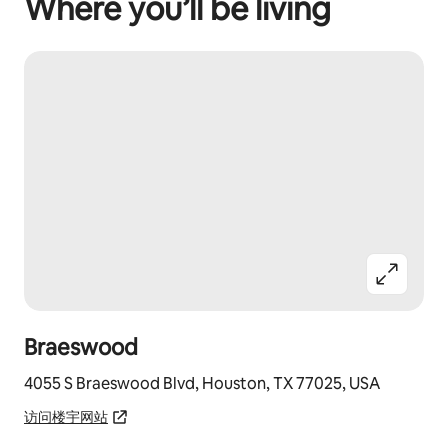
Where you’ll be living
Braeswood
4055 S Braeswood Blvd, Houston, TX 77025, USA
访问楼宇网站