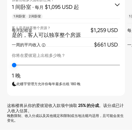
你要出租多大面积的公寓？
1 间卧室
·
$1,095 USD 起
每月
1 间卧室
2 间卧室
1
客人是否独享整个房源？
$1,259 USD
每月起租金
每
是的，客人可以独享整个房源
$661 USD
一周的平均收入
一
你将在爱彼迎上出租多少晚？
1 晚
此楼宇管理方允许你每年最多出租 180 晚
这栋楼将从你的爱彼迎收入款项中抽取
25%
的分成
。该分成已计
入收入估算。
晚数限制、收入分成以及其他规定和限制或当地法规均适用，且可能会发生
变化。