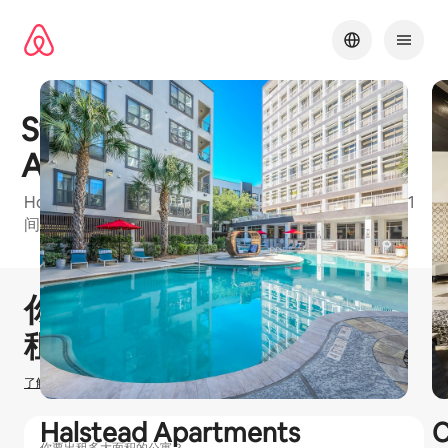
跳
至
内
容
Star Braeswood
Apartments
Houston Metro的爱彼迎友好型公寓楼，有单间公寓、1
间卧室和2 间卧室等可订单元
1 / 17
显示 0 项中的 0 项
你可以赚取
$
0
在爱彼迎出
租房源
了解我们如何估算你的收入
Halstead Apartments
C