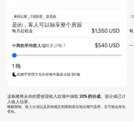
单间公寓
1 间卧室
及其他
1
客人是否独享整个房源？
是的，客人可以独享整个房源
$1,550 USD
每月起租金
每
$540 USD
一周的平均收入
一
你将在爱彼迎上出租多少晚？
1 晚
此楼宇管理方允许你每年最多出租 90 晚
这栋楼将从你的爱彼迎收入款项中抽取
20%
的分成
。该分成已计
入收入估算。
晚数限制、收入分成以及其他规定和限制或当地法规均适用，且可能会发生
变化。
你的潜在收入为一个月 $428