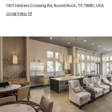
1401 Hesters Crossing Rd, Round Rock, TX 78681, USA
访问楼宇网站