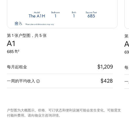
第 1 张户型图，共 5 张
第
A1
A
685 ft²
69
$1,209
每月起租金
每
$428
一周的平均收入
一
户型图为大概图示。价格、可订状态和便利设施可能会发生变化。可能需支
付额外费用。请向物业方咨询详情。