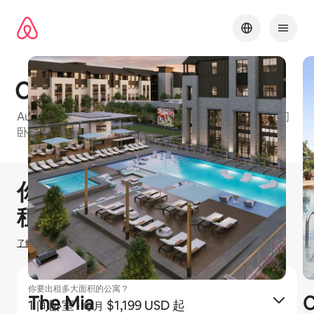
跳
至
内
容
Camden La Frontera
Austin Metro的爱彼迎友好型公寓楼，有1 间卧室和2 间
卧室等可订单元
1 / 33
显示 0 项中的 0 项
你可以赚取
$
0
在爱彼迎出
租房源
了解我们如何估算你的收入
你要出租多大面积的公寓？
The Mia
C
1 间卧室
·
$1,199 USD 起
每月