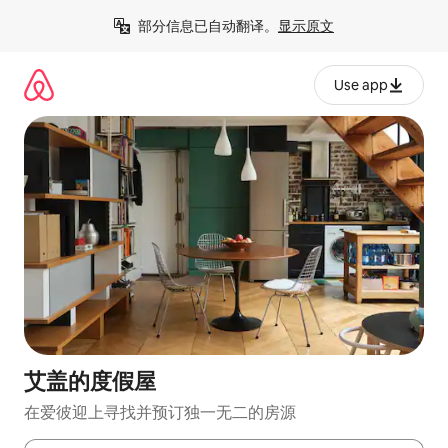
跳
部分信息已自动翻译。
显示原文
至
内
容
Use app
艾盖的度假屋
在爱彼迎上寻找并预订独一无二的房源