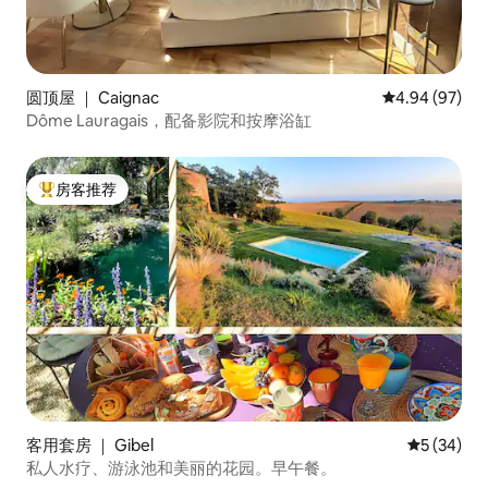
圆顶屋 ｜ Caignac
平均评分 4.94
4.94 (97)
Dôme Lauragais，配备影院和按摩浴缸
房客推荐
热门「房客推荐」
客用套房 ｜ Gibel
平均评分 5
5 (34)
私人水疗、游泳池和美丽的花园。早午餐。