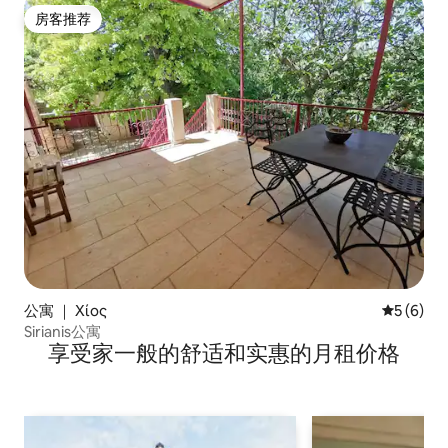
房客推荐
房客推荐
公寓 ｜ Χίος
平均评分 
5 (6)
Sirianis公寓
享受家一般的舒适和实惠的月租价格