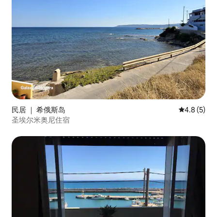
民居 ｜ 希俄斯岛
平均评分 4.
4.8 (5)
圣埃尔米奥尼住宿