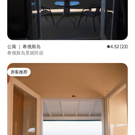
公寓 ｜ 希俄斯岛
平均评分 4.5
4.52 (23)
希俄斯岛景观民宿
房客推荐
房客推荐