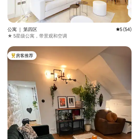
公寓 ｜ 第四区
平均评分 5
5 (54)
★ 5星级公寓，带景观和空调
房客推荐
热门「房客推荐」