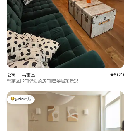
公寓 ｜ 马雷区
平均评分 5
5 (21)
玛莱区| 2间舒适的房间|巴黎屋顶景观
房客推荐
热门「房客推荐」