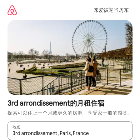
跳
至
来爱彼迎当房东
内
容
3rd arrondissement的月租住宿
探索可以住上一个月或更久的房源，享受家一般的感觉。
地点
如有搜索结果，请使用上下方向键查看，或通过点击或滑动手势浏