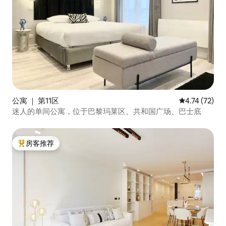
公寓 ｜ 第11区
平均评分 4.7
4.74 (72)
迷人的单间公寓，位于巴黎玛莱区、共和国广场、巴士底
房客推荐
热门「房客推荐」